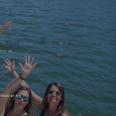
ça
aqui.
amos de
início ao fim