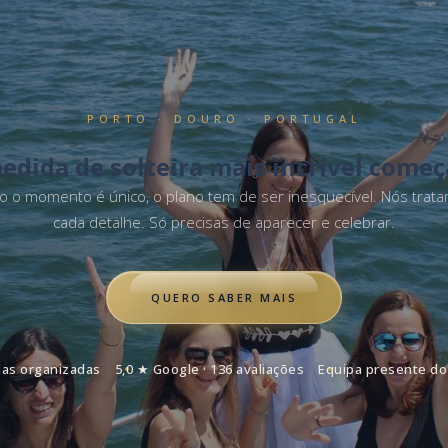
PORTO · DOURO · PORTUGAL
edida de solteira mais incrível come
 o momento é único, o plano tem de ser inesquecível. Nós trat
cada detalhe. Só precisas de aparecer e celebrar.
QUERO SABER MAIS
as organizadas
5,0 ★ Google · 136 avaliações
Equipa presente do 