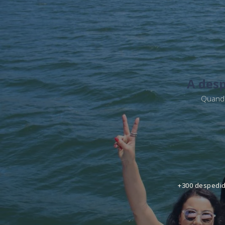
A desp
Quando
+300 despedid