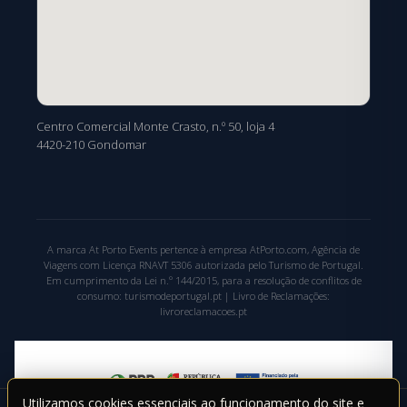
Centro Comercial Monte Crasto, n.º 50, loja 4
4420-210 Gondomar
A marca At Porto Events pertence à empresa AtPorto.com, Agência de
Viagens com Licença RNAVT 5306 autorizada pelo Turismo de Portugal.
Em cumprimento da Lei n.º 144/2015, para a resolução de conflitos de
consumo: turismodeportugal.pt | Livro de Reclamações:
livroreclamacoes.pt
Utilizamos cookies essenciais ao funcionamento do site e